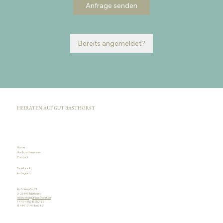
Anfrage senden
Bereits angemeldet?
HEIRATEN AUF GUT BASTHORST
Home
Hochzeitsmesse
Contact
Facebook
Instagram
Auf dem Gut 3
D-21493 Basthorst
hochzeit@gut-basthorst.de
T +49 4159 8252-52
M +49 171 9486989