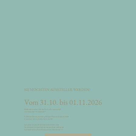
SIE MÖCHTEN AUSSTELLER WERDEN?
Vom 31.10. bis 01.11.2026
findet auf unserem Gut die Hochzeitsmesse statt.
Und Sie wollen mit dabei sein?
Profitieren Sie von unseren günstigen Messeständen ab 350€
in unserem atmosphärischen Kuhstall.
Schreiben Sie uns an und beschreiben kurz, was
Sie anbieten möchten und wir senden Ihnen zeitnah ein
Passwort für Ihre Anmeldung und den Messeshop zu.